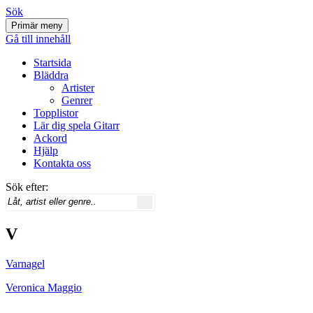
Sök
Primär meny
Svenskatabs.se
Gå till innehåll
Startsida
Bläddra
Artister
Genrer
Topplistor
Lär dig spela Gitarr
Ackord
Hjälp
Kontakta oss
Sök efter:
V
Varnagel
Veronica Maggio