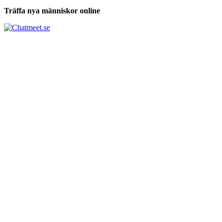
Träffa nya människor online
Tabs och ackord för både bas och gitarr