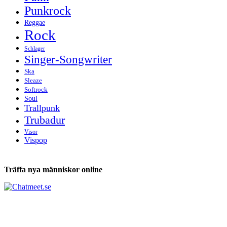
Punkrock
Reggae
Rock
Schlager
Singer-Songwriter
Ska
Sleaze
Softrock
Soul
Trallpunk
Trubadur
Visor
Vispop
Träffa nya människor online
Tabs och ackord för både bas och gitarr