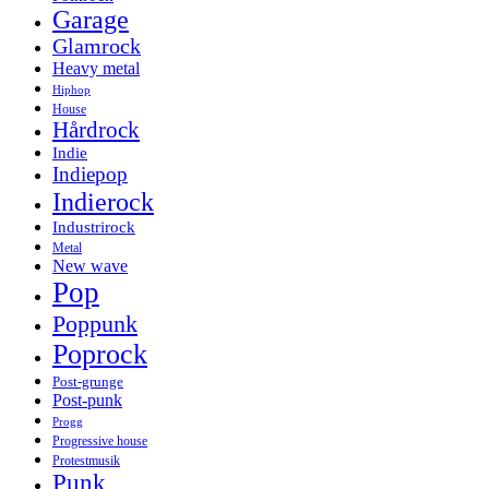
Garage
Glamrock
Heavy metal
Hiphop
House
Hårdrock
Indie
Indiepop
Indierock
Industrirock
Metal
New wave
Pop
Poppunk
Poprock
Post-grunge
Post-punk
Progg
Progressive house
Protestmusik
Punk