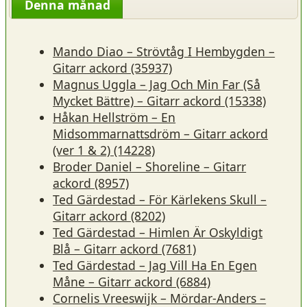
Denna månad
Mando Diao – Strövtåg I Hembygden –
Gitarr ackord (35937)
Magnus Uggla – Jag Och Min Far (Så
Mycket Bättre) – Gitarr ackord (15338)
Håkan Hellström – En
Midsommarnattsdröm – Gitarr ackord
(ver 1 & 2) (14228)
Broder Daniel – Shoreline – Gitarr
ackord (8957)
Ted Gärdestad – För Kärlekens Skull –
Gitarr ackord (8202)
Ted Gärdestad – Himlen Är Oskyldigt
Blå – Gitarr ackord (7681)
Ted Gärdestad – Jag Vill Ha En Egen
Måne – Gitarr ackord (6884)
Cornelis Vreeswijk – Mördar-Anders –