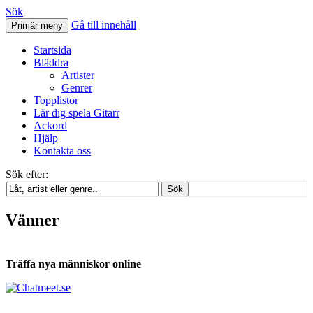
Sök
Gå till innehåll
Primär meny
Svenskatabs.se
Startsida
Bläddra
Artister
Genrer
Topplistor
Lär dig spela Gitarr
Ackord
Hjälp
Kontakta oss
Sök efter:
Sök
Vänner
Träffa nya människor online
Tabs och ackord för både bas och gitarr