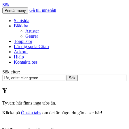
Sök
Gå till innehåll
Primär meny
Svenskatabs.se
Startsida
Bläddra
Artister
Genrer
Topplistor
Lär dig spela Gitarr
Ackord
Hjälp
Kontakta oss
Sök efter:
Sök
Y
Tyvärr, här finns inga tabs än.
Klicka på
Önska tabs
om det är något du gärna ser här!