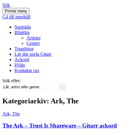
Sök
Primär meny
Svenskatabs.se
Gå till innehåll
Startsida
Bläddra
Artister
Genrer
Topplistor
Lär dig spela Gitarr
Ackord
Hjälp
Kontakta oss
Sök efter:
Kategoriarkiv: Ark, The
Ark, The
The Ark – Trust Is Shareware – Gitarr ackord