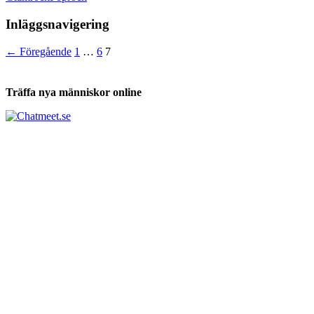
Inläggsnavigering
← Föregående
1
…
6
7
Träffa nya människor online
Tabs och ackord för både bas och gitarr