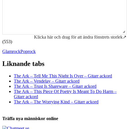
Klicka här och drag för att ändra fönstrets storlek↗
(553)
Glamrock
Poprock
Liknande tabs
Tabs och ackord för både bas och gitarr
The Ark – Tell Me This Night Is Over – Gitarr ackord
The Ark – Vendelay – Gitarr ackord
The Ark – Trust Is Shareware – Gitarr ackord
The Ark – This Piece Of Poetry Is Meant To Do Harm –
Gitarr ackord
The Ark – The Worrying Kind – Gitarr ackord
Träffa nya människor online