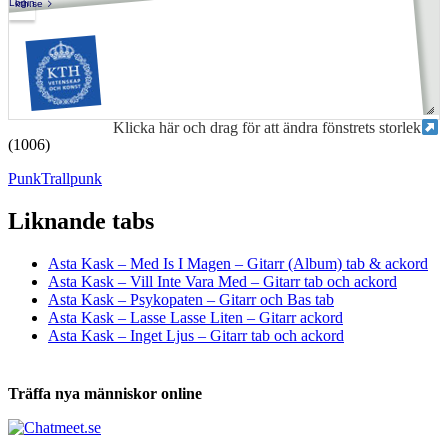
Klicka här och drag för att ändra fönstrets storlek
(1006)
Punk
Trallpunk
Liknande tabs
Tabs och ackord för både bas och gitarr
Asta Kask – Med Is I Magen – Gitarr (Album) tab & ackord
Asta Kask – Vill Inte Vara Med – Gitarr tab och ackord
Asta Kask – Psykopaten – Gitarr och Bas tab
Asta Kask – Lasse Lasse Liten – Gitarr ackord
Asta Kask – Inget Ljus – Gitarr tab och ackord
Träffa nya människor online