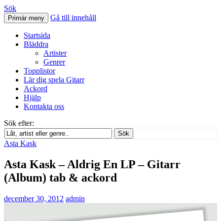
Sök
Gå till innehåll
Primär meny
Svenskatabs.se
Startsida
Bläddra
Artister
Genrer
Topplistor
Lär dig spela Gitarr
Ackord
Hjälp
Kontakta oss
Sök efter:
Sök
Asta Kask
Asta Kask – Aldrig En LP – Gitarr
(Album) tab & ackord
december 30, 2012
admin