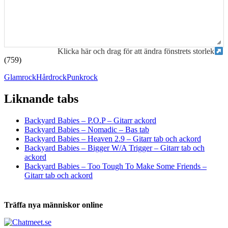
Klicka här och drag för att ändra fönstrets storlek
(759)
Glamrock
Hårdrock
Punkrock
Liknande tabs
Tabs och ackord för både bas och gitarr
Backyard Babies – P.O.P – Gitarr ackord
Backyard Babies – Nomadic – Bas tab
Backyard Babies – Heaven 2.9 – Gitarr tab och ackord
Backyard Babies – Bigger W/A Trigger – Gitarr tab och
ackord
Backyard Babies – Too Tough To Make Some Friends –
Gitarr tab och ackord
Träffa nya människor online