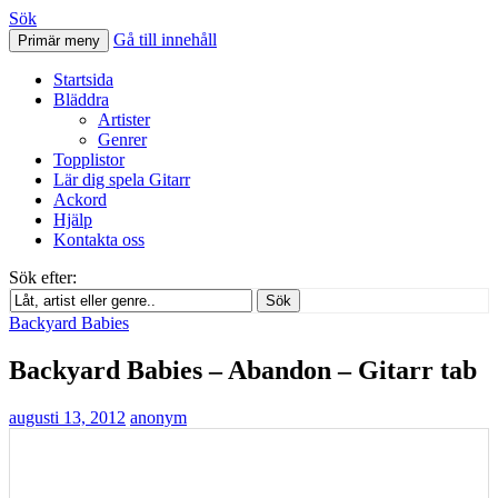
Sök
Gå till innehåll
Primär meny
Svenskatabs.se
Startsida
Bläddra
Artister
Genrer
Topplistor
Lär dig spela Gitarr
Ackord
Hjälp
Kontakta oss
Sök efter:
Sök
Backyard Babies
Backyard Babies – Abandon – Gitarr tab
augusti 13, 2012
anonym