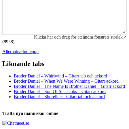
Klicka här och drag för att ändra fönstrets storlek↗
(8958)
Alternative
Indiepop
Liknande tabs
Tabs och ackord för både bas och gitarr
Broder Daniel – Whirlwind – Gitarr tab och ackord
Broder Daniel – When We Were Winning – Gitarr ackord
Broder Daniel – The Name Is Brother Daniel – Gitarr ackord
Broder Daniel – Son Of St. Jacobs – Gitarr ackord
Broder Daniel – Shoreline – Gitarr tab och ackord
Träffa nya människor online