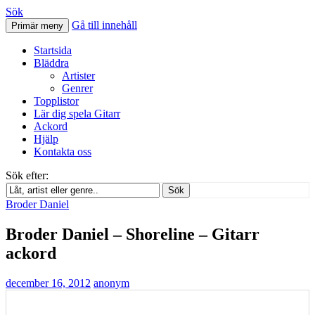
Sök
Gå till innehåll
Primär meny
Svenskatabs.se
Startsida
Bläddra
Artister
Genrer
Topplistor
Lär dig spela Gitarr
Ackord
Hjälp
Kontakta oss
Sök efter:
Sök
Broder Daniel
Broder Daniel – Shoreline – Gitarr
ackord
december 16, 2012
anonym