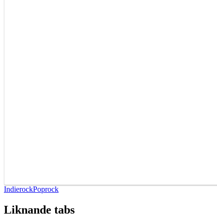
Indierock
Poprock
Liknande tabs