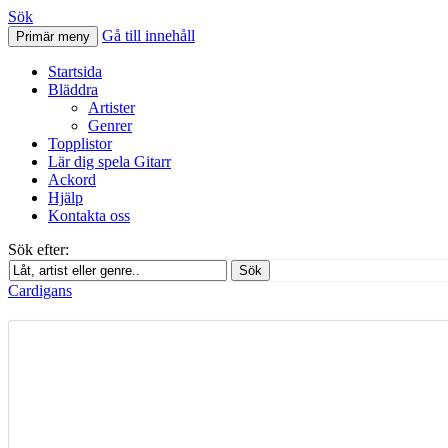
Sök
Gå till innehåll
Primär meny
Svenskatabs.se
Startsida
Bläddra
Artister
Genrer
Topplistor
Lär dig spela Gitarr
Ackord
Hjälp
Kontakta oss
Sök efter:
Sök
Cardigans
Cardigans – Rise And Shine – Bas tab
december 3, 2012