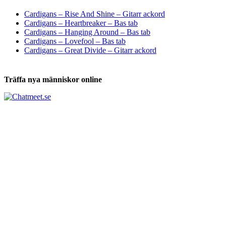
Tabs och ackord för både bas och gitarr
Cardigans – Rise And Shine – Gitarr ackord
Cardigans – Heartbreaker – Bas tab
Cardigans – Hanging Around – Bas tab
Cardigans – Lovefool – Bas tab
Cardigans – Great Divide – Gitarr ackord
Träffa nya människor online