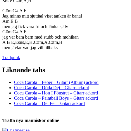
Solo: C#m,A,H
C#m G# A E
Jag minns mitt sjuttital visst tanken är banal
Am E B
men jag fick vara fri och tänka själv
C#m G# A E
jag var bara barn med stubb och mohikan
A B E,Esus,E,H,C#m,A,C#m,H
men jävlar vad jag vill tillbaks
Trallpunk
Liknande tabs
Tabs och ackord för både bas och gitarr
Coca Carola – Feber – Gitarr (Album) ackord
Coca Carola – Döda Dej – Gitarr ackord
Coca Carola – Hon I Fönstret – Gitarr ackord
Coca Carola – Paintball Boys – Gitarr ackord
Coca Carola – Del Fel – Gitarr ackord
Träffa nya människor online