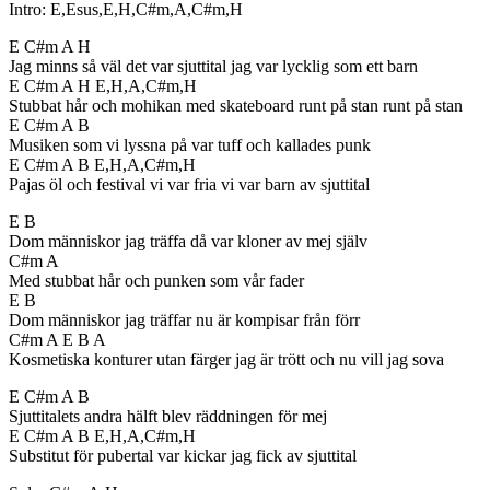
Intro: E,Esus,E,H,C#m,A,C#m,H
E C#m A H
Jag minns så väl det var sjuttital jag var lycklig som ett barn
E C#m A H E,H,A,C#m,H
Stubbat hår och mohikan med skateboard runt på stan runt på stan
E C#m A B
Musiken som vi lyssna på var tuff och kallades punk
E C#m A B E,H,A,C#m,H
Pajas öl och festival vi var fria vi var barn av sjuttital
E B
Dom människor jag träffa då var kloner av mej själv
C#m A
Med stubbat hår och punken som vår fader
E B
Dom människor jag träffar nu är kompisar från förr
C#m A E B A
Kosmetiska konturer utan färger jag är trött och nu vill jag sova
E C#m A B
Sjuttitalets andra hälft blev räddningen för mej
E C#m A B E,H,A,C#m,H
Substitut för pubertal var kickar jag fick av sjuttital