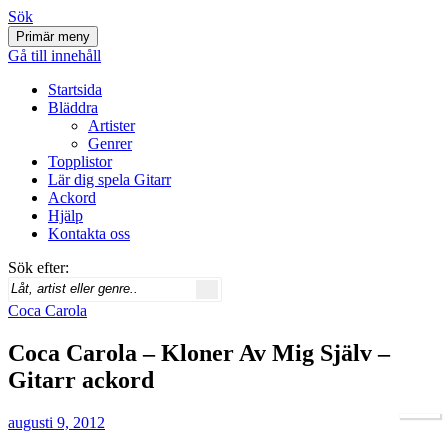
Sök
Primär meny
Svenskatabs.se
Gå till innehåll
Startsida
Bläddra
Artister
Genrer
Topplistor
Lär dig spela Gitarr
Ackord
Hjälp
Kontakta oss
Sök efter:
Coca Carola
Coca Carola – Kloner Av Mig Själv –
Gitarr ackord
augusti 9, 2012