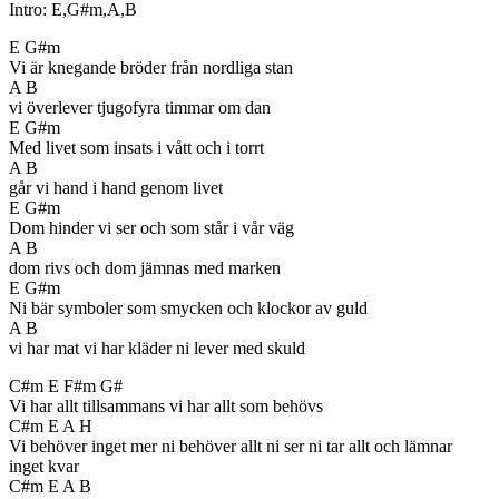
Intro: E,G#m,A,B
E G#m
Vi är knegande bröder från nordliga stan
A B
vi överlever tjugofyra timmar om dan
E G#m
Med livet som insats i vått och i torrt
A B
går vi hand i hand genom livet
E G#m
Dom hinder vi ser och som står i vår väg
A B
dom rivs och dom jämnas med marken
E G#m
Ni bär symboler som smycken och klockor av guld
A B
vi har mat vi har kläder ni lever med skuld
C#m E F#m G#
Vi har allt tillsammans vi har allt som behövs
C#m E A H
Vi behöver inget mer ni behöver allt ni ser ni tar allt och lämnar
inget kvar
C#m E A B