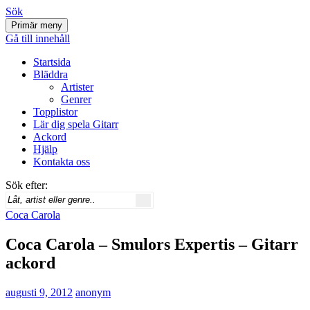
Sök
Primär meny
Svenskatabs.se
Gå till innehåll
Startsida
Bläddra
Artister
Genrer
Topplistor
Lär dig spela Gitarr
Ackord
Hjälp
Kontakta oss
Sök efter:
Coca Carola
Coca Carola – Smulors Expertis – Gitarr
ackord
augusti 9, 2012
anonym