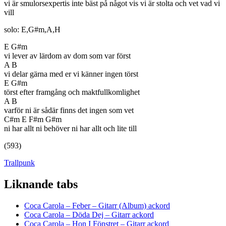
vi är smulorsexpertis inte bäst på något vis vi är stolta och vet vad vi
vill
solo: E,G#m,A,H
E G#m
vi lever av lärdom av dom som var först
A B
vi delar gärna med er vi känner ingen törst
E G#m
törst efter framgång och maktfullkomlighet
A B
varför ni är sådär finns det ingen som vet
C#m E F#m G#m
ni har allt ni behöver ni har allt och lite till
(593)
Trallpunk
Liknande tabs
Tabs och ackord för både bas och gitarr
Coca Carola – Feber – Gitarr (Album) ackord
Coca Carola – Döda Dej – Gitarr ackord
Coca Carola – Hon I Fönstret – Gitarr ackord