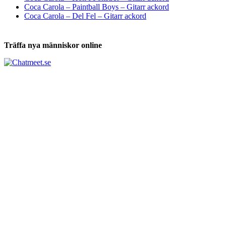
Coca Carola – Paintball Boys – Gitarr ackord
Coca Carola – Del Fel – Gitarr ackord
Träffa nya människor online