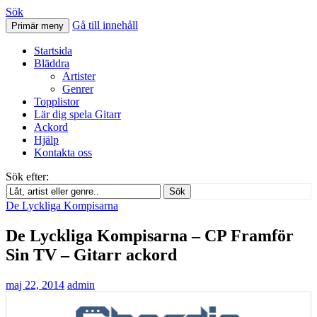
Sök
Gå till innehåll
Primär meny
Svenskatabs.se
Startsida
Bläddra
Artister
Genrer
Topplistor
Lär dig spela Gitarr
Ackord
Hjälp
Kontakta oss
Sök efter:
Sök
De Lyckliga Kompisarna
De Lyckliga Kompisarna – CP Framför
Sin TV – Gitarr ackord
maj 22, 2014
admin