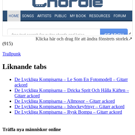
Klicka här och drag för att ändra fönstrets storlek↗
(915)
Trallpunk
Liknande tabs
Tabs och ackord för både bas och gitarr
De Lyckliga Kompisarna – Le Som En Fotomodell – Gitarr
ackord
De Lyckliga Kompisarna – Dricka Sprit Och Hålla Käften –
Gitarr ackord
De Lyckliga Kompisarna – Allmosor – Gitarr ackord
De Lyckliga Kompisarna – Ishockeyfrisyr – Gitarr ackord
De Lyckliga Kompisarna – Rysk Bompa – Gitarr ackord
Träffa nya människor online