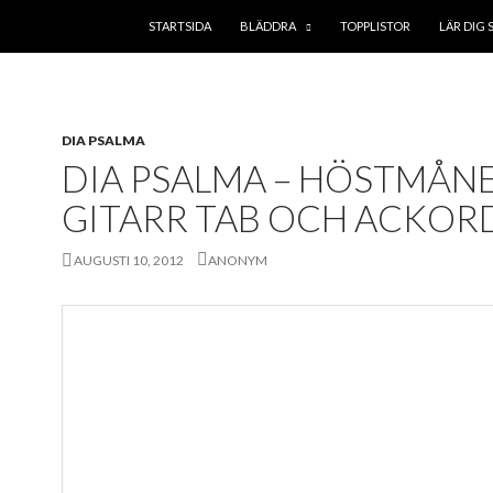
GÅ TILL INNEHÅLL
STARTSIDA
BLÄDDRA
TOPPLISTOR
LÄR DIG 
DIA PSALMA
DIA PSALMA – HÖSTMÅNE
GITARR TAB OCH ACKOR
AUGUSTI 10, 2012
ANONYM