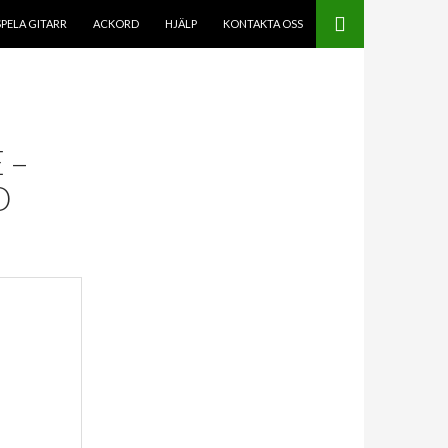
SPELA GITARR
ACKORD
HJÄLP
KONTAKTA OSS
 –
D