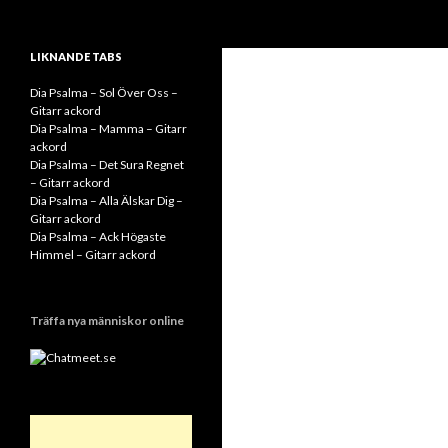
Sök
Svenskatabs.se
Tabs och ackord för både bas och
LIKNANDE TABS
gitarr
Dia Psalma – Sol Över Oss –
Gitarr ackord
Dia Psalma – Mamma – Gitarr
ackord
Dia Psalma – Det Sura Regnet
– Gitarr ackord
Dia Psalma – Alla Älskar Dig –
Gitarr ackord
Dia Psalma – Ack Högaste
Himmel – Gitarr ackord
Träffa nya människor online