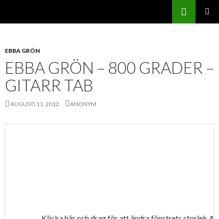
Sök
Svenskatabs.se
GÅ
PRIMÄR
TILL
MENY
INNEHÅLL
EBBA GRÖN
EBBA GRÖN – 800 GRADER –
GITARR TAB
AUGUSTI 11, 2012
ANONYM
Klicka här och drag för att ändra fönstrets storlek↗