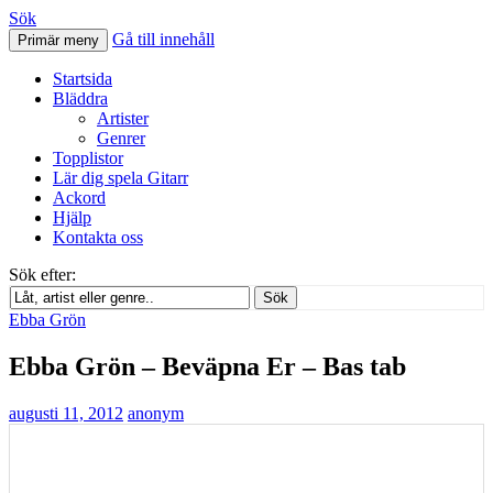
Sök
Gå till innehåll
Primär meny
Svenskatabs.se
Startsida
Bläddra
Artister
Genrer
Topplistor
Lär dig spela Gitarr
Ackord
Hjälp
Kontakta oss
Sök efter:
Sök
Ebba Grön
Ebba Grön – Beväpna Er – Bas tab
augusti 11, 2012
anonym