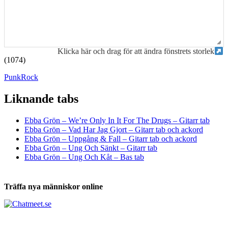
Klicka här och drag för att ändra fönstrets storlek
(1074)
Punk
Rock
Liknande tabs
Tabs och ackord för både bas och gitarr
Ebba Grön – We’re Only In It For The Drugs – Gitarr tab
Ebba Grön – Vad Har Jag Gjort – Gitarr tab och ackord
Ebba Grön – Uppgång & Fall – Gitarr tab och ackord
Ebba Grön – Ung Och Sänkt – Gitarr tab
Ebba Grön – Ung Och Kåt – Bas tab
Träffa nya människor online