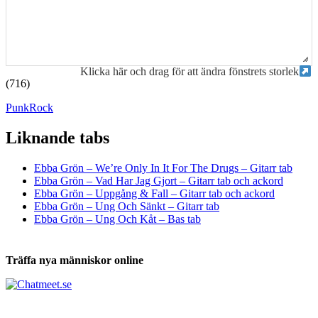
Klicka här och drag för att ändra fönstrets storlek
(716)
Punk
Rock
Liknande tabs
Tabs och ackord för både bas och gitarr
Ebba Grön – We’re Only In It For The Drugs – Gitarr tab
Ebba Grön – Vad Har Jag Gjort – Gitarr tab och ackord
Ebba Grön – Uppgång & Fall – Gitarr tab och ackord
Ebba Grön – Ung Och Sänkt – Gitarr tab
Ebba Grön – Ung Och Kåt – Bas tab
Träffa nya människor online