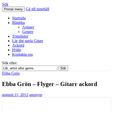
Sök
Gå till innehåll
Primär meny
Svenskatabs.se
Startsida
Bläddra
Artister
Genrer
Topplistor
Lär dig spela Gitarr
Ackord
Hjälp
Kontakta oss
Sök efter:
Sök
Ebba Grön
Ebba Grön – Flyger – Gitarr ackord
augusti 11, 2012
anonym