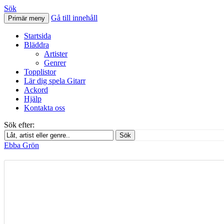
Sök
Gå till innehåll
Primär meny
Svenskatabs.se
Startsida
Bläddra
Artister
Genrer
Topplistor
Lär dig spela Gitarr
Ackord
Hjälp
Kontakta oss
Sök efter:
Sök
Ebba Grön
Ebba Grön – Häng Gud – Gitarr tab
augusti 11, 2012