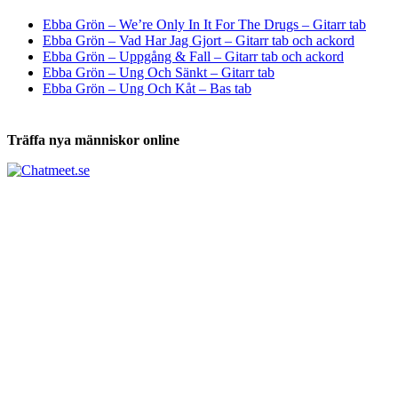
Tabs och ackord för både bas och gitarr
Ebba Grön – We’re Only In It For The Drugs – Gitarr tab
Ebba Grön – Vad Har Jag Gjort – Gitarr tab och ackord
Ebba Grön – Uppgång & Fall – Gitarr tab och ackord
Ebba Grön – Ung Och Sänkt – Gitarr tab
Ebba Grön – Ung Och Kåt – Bas tab
Träffa nya människor online