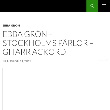
Sök
Svenskatabs.se
GÅ
PRIMÄR
TILL
MENY
INNEHÅLL
EBBA GRÖN
EBBA GRÖN –
STOCKHOLMS PÄRLOR –
GITARR ACKORD
AUGUSTI 11, 2012