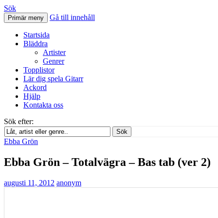
Sök
Gå till innehåll
Primär meny
Svenskatabs.se
Startsida
Bläddra
Artister
Genrer
Topplistor
Lär dig spela Gitarr
Ackord
Hjälp
Kontakta oss
Sök efter:
Sök
Ebba Grön
Ebba Grön – Totalvägra – Bas tab (ver 2)
augusti 11, 2012
anonym