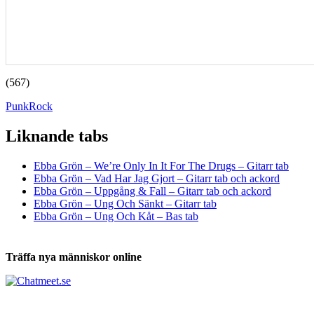
(567)
Punk
Rock
Liknande tabs
Tabs och ackord för både bas och gitarr
Ebba Grön – We’re Only In It For The Drugs – Gitarr tab
Ebba Grön – Vad Har Jag Gjort – Gitarr tab och ackord
Ebba Grön – Uppgång & Fall – Gitarr tab och ackord
Ebba Grön – Ung Och Sänkt – Gitarr tab
Ebba Grön – Ung Och Kåt – Bas tab
Träffa nya människor online