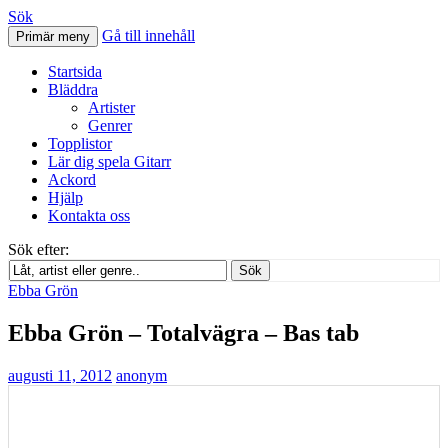
Sök
Gå till innehåll
Primär meny
Svenskatabs.se
Startsida
Bläddra
Artister
Genrer
Topplistor
Lär dig spela Gitarr
Ackord
Hjälp
Kontakta oss
Sök efter:
Sök
Ebba Grön
Ebba Grön – Totalvägra – Bas tab
augusti 11, 2012
anonym