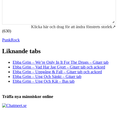
Klicka här och drag för att ändra fönstrets storlek↗
(630)
Punk
Rock
Liknande tabs
Tabs och ackord för både bas och gitarr
Ebba Grön – We’re Only In It For The Drugs – Gitarr tab
Ebba Grön – Vad Har Jag Gjort – Gitarr tab och ackord
Ebba Grön – Uppgång & Fall – Gitarr tab och ackord
Ebba Grön – Ung Och Sänkt – Gitarr tab
Ebba Grön – Ung Och Kåt – Bas tab
Träffa nya människor online