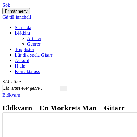
Sök
Primär meny
Svenskatabs.se
Gå till innehåll
Startsida
Bläddra
Artister
Genrer
Topplistor
Lär dig spela Gitarr
Ackord
Hjälp
Kontakta oss
Sök efter:
Eldkvarn
Eldkvarn – En Mörkrets Man – Gitarr
tab och ackord
december 6, 2012