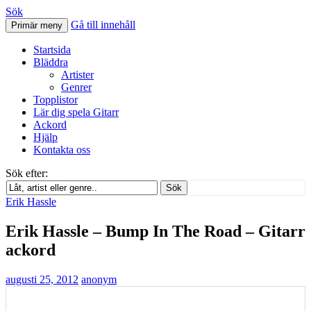
Sök
Gå till innehåll
Primär meny
Svenskatabs.se
Startsida
Bläddra
Artister
Genrer
Topplistor
Lär dig spela Gitarr
Ackord
Hjälp
Kontakta oss
Sök efter:
Sök
Erik Hassle
Erik Hassle – Bump In The Road – Gitarr
ackord
augusti 25, 2012
anonym