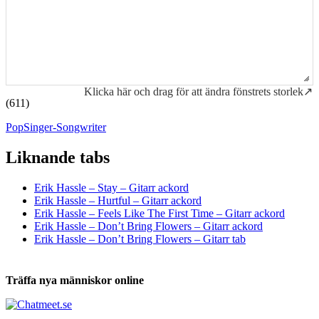
Klicka här och drag för att ändra fönstrets storlek↗
(611)
Pop
Singer-Songwriter
Liknande tabs
Tabs och ackord för både bas och gitarr
Erik Hassle – Stay – Gitarr ackord
Erik Hassle – Hurtful – Gitarr ackord
Erik Hassle – Feels Like The First Time – Gitarr ackord
Erik Hassle – Don’t Bring Flowers – Gitarr ackord
Erik Hassle – Don’t Bring Flowers – Gitarr tab
Träffa nya människor online