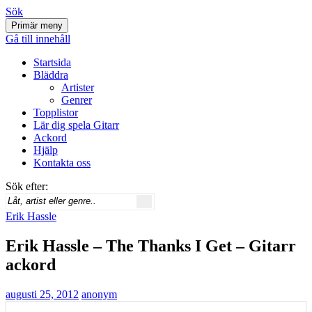
Sök
Primär meny
Svenskatabs.se
Gå till innehåll
Startsida
Bläddra
Artister
Genrer
Topplistor
Lär dig spela Gitarr
Ackord
Hjälp
Kontakta oss
Sök efter:
Erik Hassle
Erik Hassle – The Thanks I Get – Gitarr
ackord
augusti 25, 2012
anonym