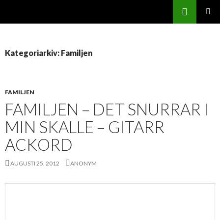
Sök
Svenskatabs.se
GÅ
PRIMÄR
TILL
MENY
INNEHÅLL
Kategoriarkiv: Familjen
FAMILJEN
FAMILJEN – DET SNURRAR I
MIN SKALLE – GITARR
ACKORD
AUGUSTI 25, 2012
ANONYM