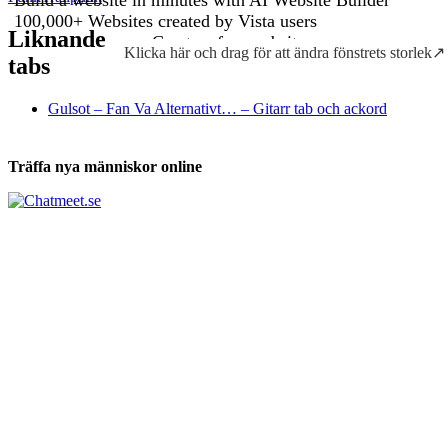
Liknande
Klicka här och drag för att ändra fönstrets storlek↗
Tabs och ackord för både bas och gitarr
tabs
Gulsot – Fan Va Alternativt… – Gitarr tab och ackord
Träffa nya människor online