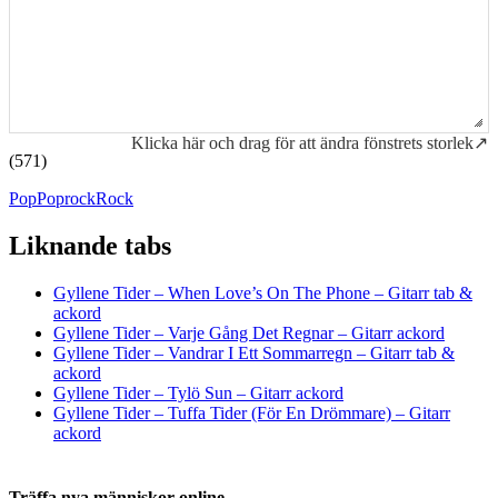
Klicka här och drag för att ändra fönstrets storlek↗
(571)
Pop
Poprock
Rock
Liknande tabs
Tabs och ackord för både bas och gitarr
Gyllene Tider – When Love’s On The Phone – Gitarr tab &
ackord
Gyllene Tider – Varje Gång Det Regnar – Gitarr ackord
Gyllene Tider – Vandrar I Ett Sommarregn – Gitarr tab &
ackord
Gyllene Tider – Tylö Sun – Gitarr ackord
Gyllene Tider – Tuffa Tider (För En Drömmare) – Gitarr
ackord
Träffa nya människor online