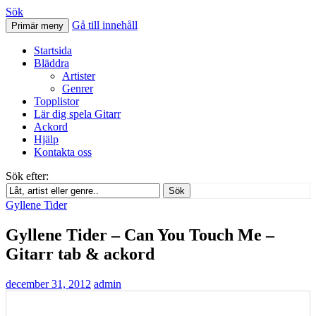
Sök
Gå till innehåll
Primär meny
Svenskatabs.se
Startsida
Bläddra
Artister
Genrer
Topplistor
Lär dig spela Gitarr
Ackord
Hjälp
Kontakta oss
Sök efter:
Sök
Gyllene Tider
Gyllene Tider – Can You Touch Me –
Gitarr tab & ackord
december 31, 2012
admin