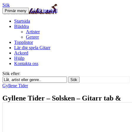
Sök
Gå till innehåll
Primär meny
Svenskatabs.se
Startsida
Bläddra
Artister
Genrer
Topplistor
Lär dig spela Gitarr
Ackord
Hjälp
Kontakta oss
Sök efter:
Sök
Gyllene Tider
Gyllene Tider – Solsken – Gitarr tab &
ackord
december 31, 2012