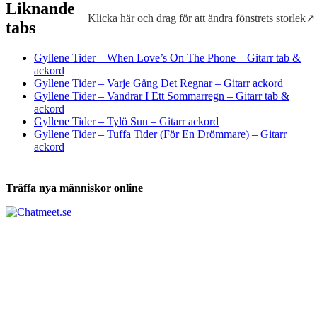
Liknande
Klicka här och drag för att ändra fönstrets storlek↗
Tabs och ackord för både bas och gitarr
tabs
Gyllene Tider – When Love’s On The Phone – Gitarr tab &
ackord
Gyllene Tider – Varje Gång Det Regnar – Gitarr ackord
Gyllene Tider – Vandrar I Ett Sommarregn – Gitarr tab &
ackord
Gyllene Tider – Tylö Sun – Gitarr ackord
Gyllene Tider – Tuffa Tider (För En Drömmare) – Gitarr
ackord
Träffa nya människor online