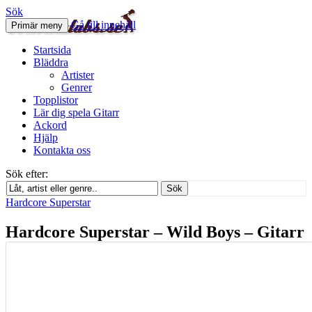
Sök
Gå till innehåll
Primär meny
Svenskatabs.se
Startsida
Bläddra
Artister
Genrer
Topplistor
Lär dig spela Gitarr
Ackord
Hjälp
Kontakta oss
Sök efter:
Sök
Hardcore Superstar
Hardcore Superstar – Wild Boys – Gitarr
tab
september 1, 2012