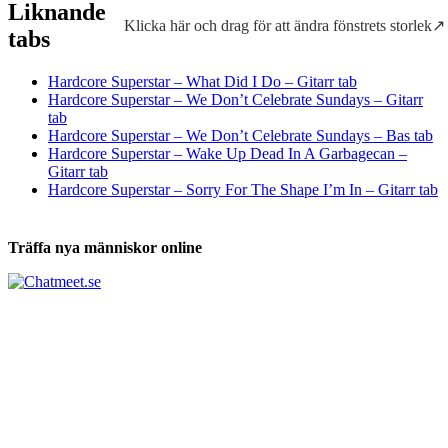
Liknande
Klicka här och drag för att ändra fönstrets storlek↗
Tabs och ackord för både bas och gitarr
tabs
Hardcore Superstar – What Did I Do – Gitarr tab
Hardcore Superstar – We Don’t Celebrate Sundays – Gitarr
tab
Hardcore Superstar – We Don’t Celebrate Sundays – Bas tab
Hardcore Superstar – Wake Up Dead In A Garbagecan –
Gitarr tab
Hardcore Superstar – Sorry For The Shape I’m In – Gitarr tab
Träffa nya människor online