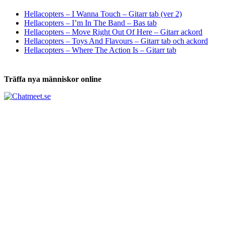
Tabs och ackord för både bas och gitarr
Hellacopters – I Wanna Touch – Gitarr tab (ver 2)
Hellacopters – I’m In The Band – Bas tab
Hellacopters – Move Right Out Of Here – Gitarr ackord
Hellacopters – Toys And Flavours – Gitarr tab och ackord
Hellacopters – Where The Action Is – Gitarr tab
Träffa nya människor online