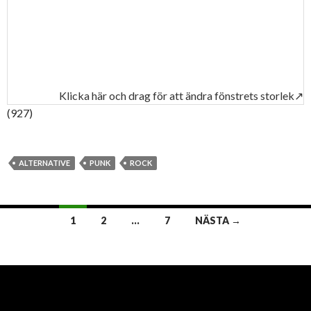
Klicka här och drag för att ändra fönstrets storlek↗
(927)
ALTERNATIVE
PUNK
ROCK
1
2
…
7
NÄSTA →
Inläggsnavigering