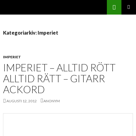
Sök
Svenskatabs.se
GÅ
PRIMÄR
TILL
MENY
INNEHÅLL
Kategoriarkiv: Imperiet
IMPERIET
IMPERIET – ALLTID RÖTT
ALLTID RÄTT – GITARR
ACKORD
AUGUSTI 12, 2012
ANONYM