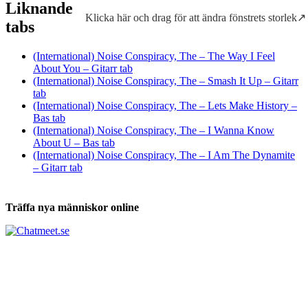
Liknande
Klicka här och drag för att ändra fönstrets storlek↗
Tabs och ackord för både bas och gitarr
tabs
(International) Noise Conspiracy, The – The Way I Feel
About You – Gitarr tab
(International) Noise Conspiracy, The – Smash It Up – Gitarr
tab
(International) Noise Conspiracy, The – Lets Make History –
Bas tab
(International) Noise Conspiracy, The – I Wanna Know
About U – Bas tab
(International) Noise Conspiracy, The – I Am The Dynamite
– Gitarr tab
Träffa nya människor online