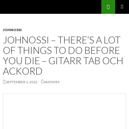
Sök
Svenskatabs.se
GÅ
PRIMÄR
TILL
MENY
INNEHÅLL
JOHNOSSI
JOHNOSSI – THERE’S A LOT
OF THINGS TO DO BEFORE
YOU DIE – GITARR TAB OCH
ACKORD
SEPTEMBER 1, 2012
ANONYM