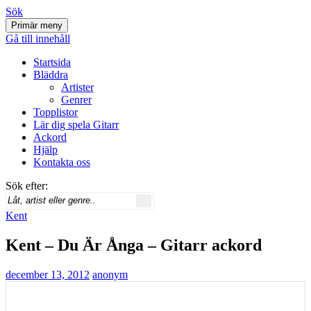
Sök
Primär meny
Svenskatabs.se
Gå till innehåll
Startsida
Bläddra
Artister
Genrer
Topplistor
Lär dig spela Gitarr
Ackord
Hjälp
Kontakta oss
Sök efter:
Kent
Kent – Du Är Ånga – Gitarr ackord
december 13, 2012
anonym