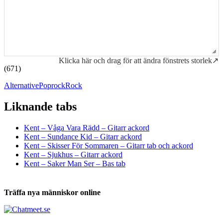
Klicka här och drag för att ändra fönstrets storlek↗
(671)
Alternative
Poprock
Rock
Liknande tabs
Tabs och ackord för både bas och gitarr
Kent – Våga Vara Rädd – Gitarr ackord
Kent – Sundance Kid – Gitarr ackord
Kent – Skisser För Sommaren – Gitarr tab och ackord
Kent – Sjukhus – Gitarr ackord
Kent – Saker Man Ser – Bas tab
Träffa nya människor online