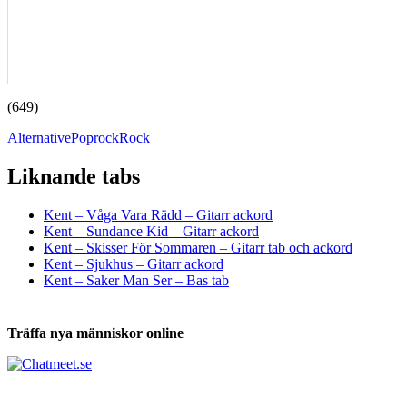
(649)
Alternative
Poprock
Rock
Liknande tabs
Tabs och ackord för både bas och gitarr
Kent – Våga Vara Rädd – Gitarr ackord
Kent – Sundance Kid – Gitarr ackord
Kent – Skisser För Sommaren – Gitarr tab och ackord
Kent – Sjukhus – Gitarr ackord
Kent – Saker Man Ser – Bas tab
Träffa nya människor online