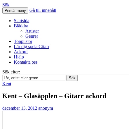
Sök
Gå till innehåll
Primär meny
Svenskatabs.se
Startsida
Bläddra
Artister
Genrer
Topplistor
Lär dig spela Gitarr
Ackord
Hjälp
Kontakta oss
Sök efter:
Sök
Kent
Kent – Glasäpplen – Gitarr ackord
december 13, 2012
anonym