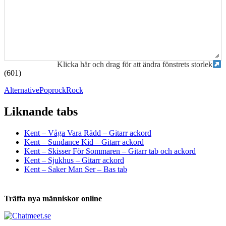
Klicka här och drag för att ändra fönstrets storlek
(601)
Alternative
Poprock
Rock
Liknande tabs
Tabs och ackord för både bas och gitarr
Kent – Våga Vara Rädd – Gitarr ackord
Kent – Sundance Kid – Gitarr ackord
Kent – Skisser För Sommaren – Gitarr tab och ackord
Kent – Sjukhus – Gitarr ackord
Kent – Saker Man Ser – Bas tab
Träffa nya människor online