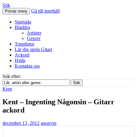
Sök
Gå till innehåll
Primär meny
Svenskatabs.se
Startsida
Bläddra
Artister
Genrer
Topplistor
Lär dig spela Gitarr
Ackord
Hjälp
Kontakta oss
Sök efter:
Sök
Kent
Kent – Ingenting Någonsin – Gitarr
ackord
december 13, 2012
anonym