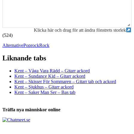
Klicka här och drag för att ändra fönstrets storlek
(524)
Alternative
Poprock
Rock
Liknande tabs
Tabs och ackord för både bas och gitarr
Kent – Våga Vara Rädd – Gitarr ackord
Kent – Sundance Kid – Gitarr ackord
Kent – Skisser För Sommaren – Gitarr tab och ackord
Kent – Sjukhus – Gitarr ackord
Kent – Saker Man Ser – Bas tab
Träffa nya människor online