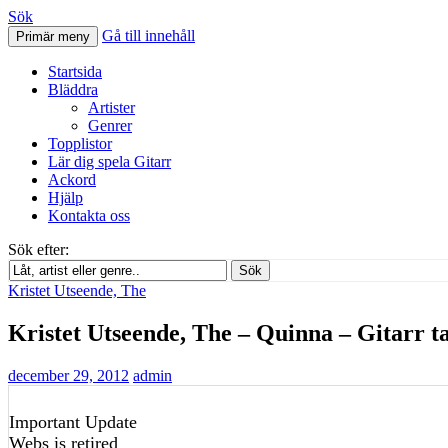
Sök
Gå till innehåll
Primär meny
Svenskatabs.se
Startsida
Bläddra
Artister
Genrer
Topplistor
Lär dig spela Gitarr
Ackord
Hjälp
Kontakta oss
Sök efter:
Sök
Kristet Utseende, The
Kristet Utseende, The – Quinna – Gitarr 
december 29, 2012
admin