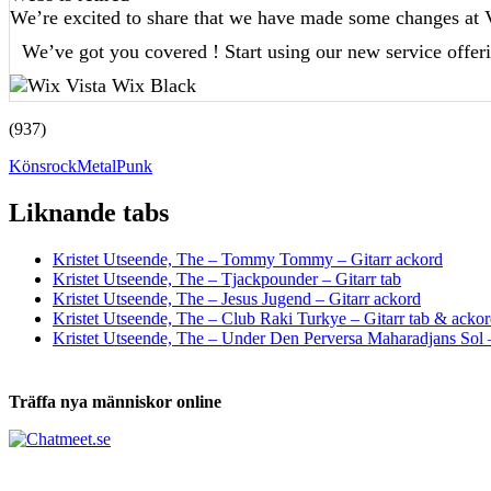
(937)
Könsrock
Metal
Punk
Liknande tabs
Tabs och ackord för både bas och gitarr
Kristet Utseende, The – Tommy Tommy – Gitarr ackord
Kristet Utseende, The – Tjackpounder – Gitarr tab
Kristet Utseende, The – Jesus Jugend – Gitarr ackord
Kristet Utseende, The – Club Raki Turkye – Gitarr tab & acko
Kristet Utseende, The – Under Den Perversa Maharadjans Sol –
Träffa nya människor online