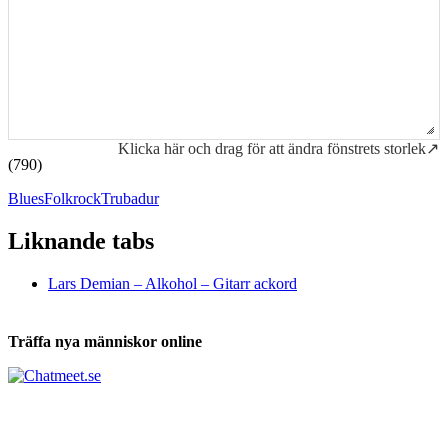
Klicka här och drag för att ändra fönstrets storlek↗
(790)
Blues
Folkrock
Trubadur
Liknande tabs
Tabs och ackord för både bas och gitarr
Lars Demian – Alkohol – Gitarr ackord
Träffa nya människor online