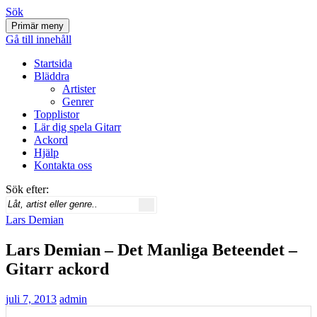
Sök
Primär meny
Svenskatabs.se
Gå till innehåll
Startsida
Bläddra
Artister
Genrer
Topplistor
Lär dig spela Gitarr
Ackord
Hjälp
Kontakta oss
Sök efter:
Lars Demian
Lars Demian – Det Manliga Beteendet –
Gitarr ackord
juli 7, 2013
admin