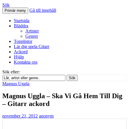
Sök
Gå till innehåll
Primär meny
Svenskatabs.se
Startsida
Bläddra
Artister
Genrer
Topplistor
Lär dig spela Gitarr
Ackord
Hjälp
Kontakta oss
Sök efter:
Sök
Magnus Uggla
Magnus Uggla – Ska Vi Gå Hem Till Dig
– Gitarr ackord
november 21, 2012
anonym