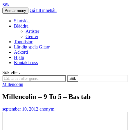
Sök
Gå till innehåll
Primär meny
Svenskatabs.se
Startsida
Bläddra
Artister
Genrer
Topplistor
Lär dig spela Gitarr
Ackord
Hjälp
Kontakta oss
Sök efter:
Sök
Millencolin
Millencolin – 9 To 5 – Bas tab
september 10, 2012
anonym