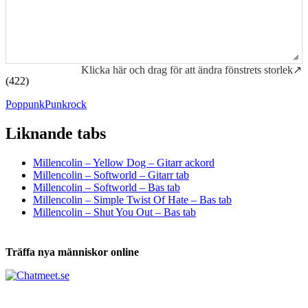
Klicka här och drag för att ändra fönstrets storlek↗
(422)
Poppunk
Punkrock
Liknande tabs
Tabs och ackord för både bas och gitarr
Millencolin – Yellow Dog – Gitarr ackord
Millencolin – Softworld – Gitarr tab
Millencolin – Softworld – Bas tab
Millencolin – Simple Twist Of Hate – Bas tab
Millencolin – Shut You Out – Bas tab
Träffa nya människor online