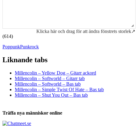
Klicka här och drag för att ändra fönstrets storlek↗
(614)
Poppunk
Punkrock
Liknande tabs
Tabs och ackord för både bas och gitarr
Millencolin – Yellow Dog – Gitarr ackord
Millencolin – Softworld – Gitarr tab
Millencolin – Softworld – Bas tab
Millencolin – Simple Twist Of Hate – Bas tab
Millencolin – Shut You Out – Bas tab
Träffa nya människor online