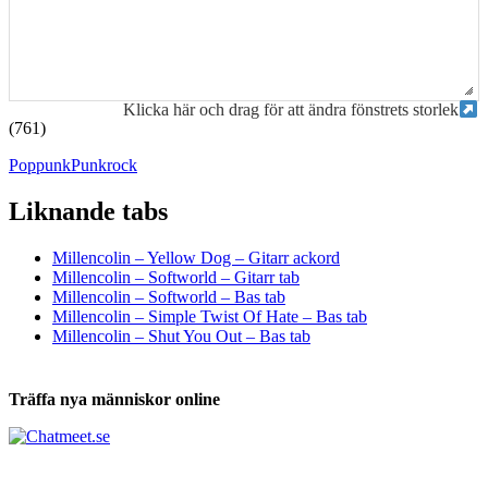
Klicka här och drag för att ändra fönstrets storlek
(761)
Poppunk
Punkrock
Liknande tabs
Tabs och ackord för både bas och gitarr
Millencolin – Yellow Dog – Gitarr ackord
Millencolin – Softworld – Gitarr tab
Millencolin – Softworld – Bas tab
Millencolin – Simple Twist Of Hate – Bas tab
Millencolin – Shut You Out – Bas tab
Träffa nya människor online