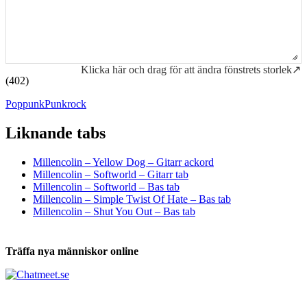
Klicka här och drag för att ändra fönstrets storlek↗
(402)
Poppunk
Punkrock
Liknande tabs
Tabs och ackord för både bas och gitarr
Millencolin – Yellow Dog – Gitarr ackord
Millencolin – Softworld – Gitarr tab
Millencolin – Softworld – Bas tab
Millencolin – Simple Twist Of Hate – Bas tab
Millencolin – Shut You Out – Bas tab
Träffa nya människor online