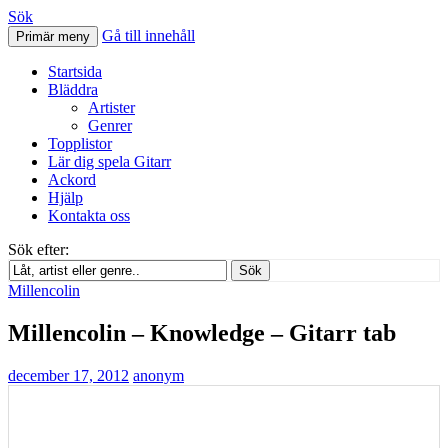
Sök
Gå till innehåll
Primär meny
Svenskatabs.se
Startsida
Bläddra
Artister
Genrer
Topplistor
Lär dig spela Gitarr
Ackord
Hjälp
Kontakta oss
Sök efter:
Sök
Millencolin
Millencolin – Knowledge – Gitarr tab
december 17, 2012
anonym