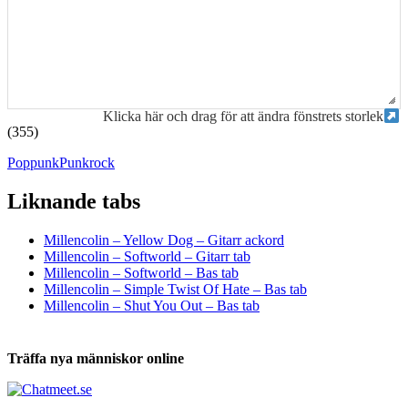
Klicka här och drag för att ändra fönstrets storlek
(355)
Poppunk
Punkrock
Liknande tabs
Tabs och ackord för både bas och gitarr
Millencolin – Yellow Dog – Gitarr ackord
Millencolin – Softworld – Gitarr tab
Millencolin – Softworld – Bas tab
Millencolin – Simple Twist Of Hate – Bas tab
Millencolin – Shut You Out – Bas tab
Träffa nya människor online