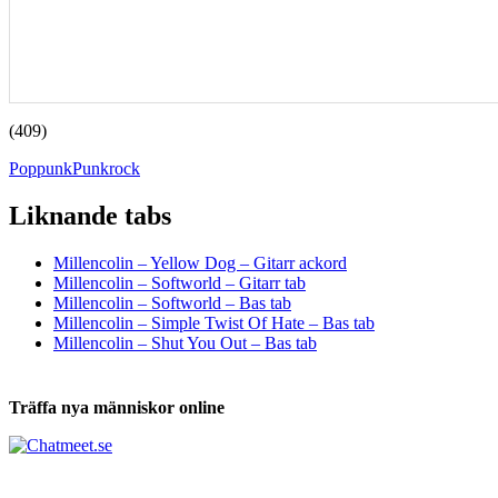
(409)
Poppunk
Punkrock
Liknande tabs
Tabs och ackord för både bas och gitarr
Millencolin – Yellow Dog – Gitarr ackord
Millencolin – Softworld – Gitarr tab
Millencolin – Softworld – Bas tab
Millencolin – Simple Twist Of Hate – Bas tab
Millencolin – Shut You Out – Bas tab
Träffa nya människor online