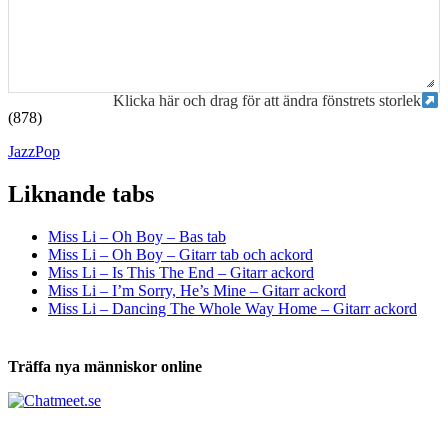
Klicka här och drag för att ändra fönstrets storlek
(878)
Jazz
Pop
Liknande tabs
Tabs och ackord för både bas och gitarr
Miss Li – Oh Boy – Bas tab
Miss Li – Oh Boy – Gitarr tab och ackord
Miss Li – Is This The End – Gitarr ackord
Miss Li – I’m Sorry, He’s Mine – Gitarr ackord
Miss Li – Dancing The Whole Way Home – Gitarr ackord
Träffa nya människor online