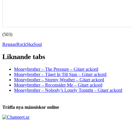
(503)
Reggae
Rock
Ska
Soul
Liknande tabs
Tabs och ackord för både bas och gitarr
Moneybrother – The Pressure – Gitarr ackord
Moneybrother – Tåget In Till Stan – Gitarr ackord
Moneybrother – Stormy Weather – Gitarr ackord
Moneybrother – Reconsider Me – Gitarr ackord
Moneybrother – Nobody’s Lonely Tonight – Gitarr ackord
Träffa nya människor online