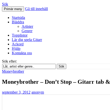
Sök
Gå till innehåll
Primär meny
Svenskatabs.se
Startsida
Bläddra
Artister
Genrer
Topplistor
Lär dig spela Gitarr
Ackord
Hjälp
Kontakta oss
Sök efter:
Sök
Moneybrother
Moneybrother – Don’t Stop – Gitarr tab 
september 3, 2012
anonym