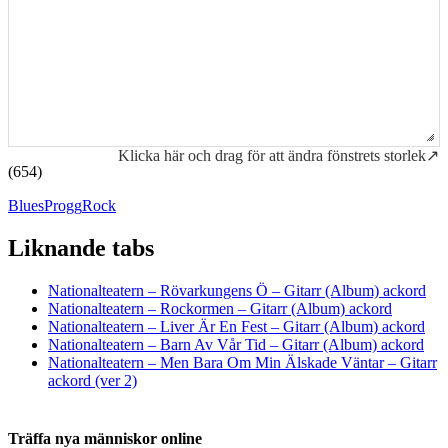
Klicka här och drag för att ändra fönstrets storlek↗
(654)
Blues
Progg
Rock
Liknande tabs
Tabs och ackord för både bas och gitarr
Nationalteatern – Rövarkungens Ö – Gitarr (Album) ackord
Nationalteatern – Rockormen – Gitarr (Album) ackord
Nationalteatern – Liver Är En Fest – Gitarr (Album) ackord
Nationalteatern – Barn Av Vår Tid – Gitarr (Album) ackord
Nationalteatern – Men Bara Om Min Älskade Väntar – Gitarr
ackord (ver 2)
Träffa nya människor online