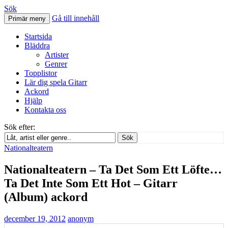
Sök
Gå till innehåll
Primär meny
Svenskatabs.se
Startsida
Bläddra
Artister
Genrer
Topplistor
Lär dig spela Gitarr
Ackord
Hjälp
Kontakta oss
Sök efter:
Sök
Nationalteatern
Nationalteatern – Ta Det Som Ett Löfte…
Ta Det Inte Som Ett Hot – Gitarr
(Album) ackord
december 19, 2012
anonym